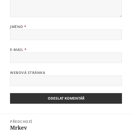
JMÉNO
*
E-MAIL
*
WEBOVÁ STRÁNKA
Navigace
PŘEDCHOZÍ
pro
Mrkev
Předchozí
příspěvek