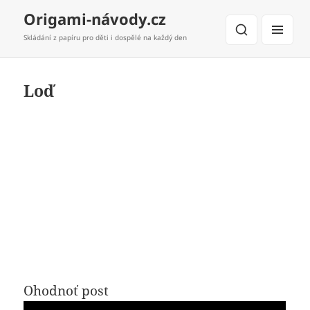
Origami-návody.cz
Skládání z papíru pro děti i dospělé na každý den
MENU
A
WIDGETY
Loď
Ohodnoť post