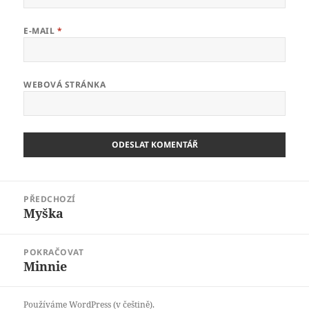
E-MAIL
*
WEBOVÁ STRÁNKA
Navigace
PŘEDCHOZÍ
pro
Myška
Předchozí
příspěvek
příspěvek:
POKRAČOVAT
Minnie
Následující
příspěvek:
Používáme WordPress (v češtině).