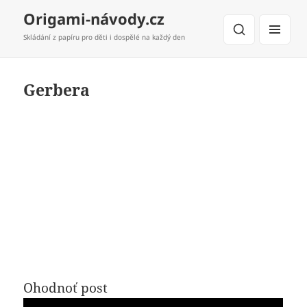
Origami-návody.cz
Skládání z papíru pro děti i dospělé na každý den
MENU
A
WIDGETY
Gerbera
Ohodnoť post