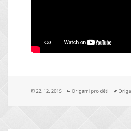
Publikováno:
Rubriky:
Štítky
22. 12. 2015
Origami pro děti
Origa